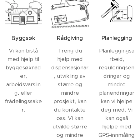
Byggsøk
Rådgiving
Planlegging
Vi kan bistå
Treng du
Planleggingsa
med hjelp til
hjelp med
rbeid,
byggesøknad
dispensasjonar
reguleringsen
er,
, utvikling av
dringar og
arbeidsvarslin
større og
mindre
g, eller
mindre
planendringar
frådelingssake
prosjekt, kan
kan vi hjelpe
r.
du kontakte
deg med. Vi
oss. Vi kan
kan også
utvikle større
hjelpe med
og mindre
GPS-innmåling